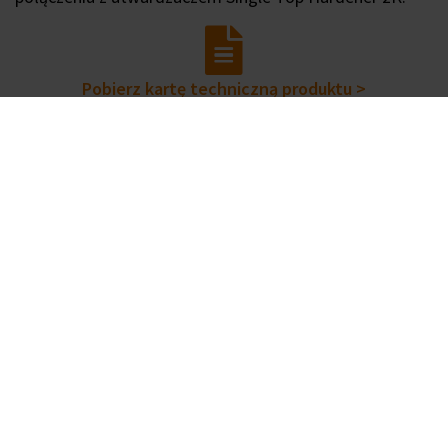
Pobierz kartę techniczną produktu >
FAQ
Masz pytania dotyczące naszych produktów do
stosowania wewnątrz i na zewnątrz? Produkty lub
ich pielęgnacja? Znajdź odpowiedzi tutaj!
Przejdź do FAQ >