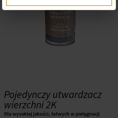
Pojedynczy utwardzacz
wierzchni 2K
Dla wysokiej jakości, łatwych w pielęgnacji