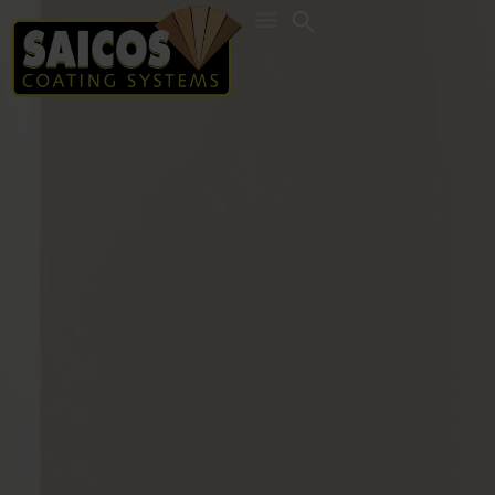
Search
for: