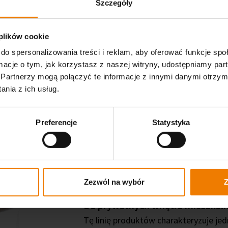
Szczegóły
 plików cookie
do spersonalizowania treści i reklam, aby oferować funkcje sp
ormacje o tym, jak korzystasz z naszej witryny, udostępniamy p
Partnerzy mogą połączyć te informacje z innymi danymi otrzym
nia z ich usług.
Preferencje
Statystyka
Single Top Oil 2K
Zezwól na wybór
Z
Do prywatnych wnętrz mieszkal
Tę linię produktów charakteryzuje jed