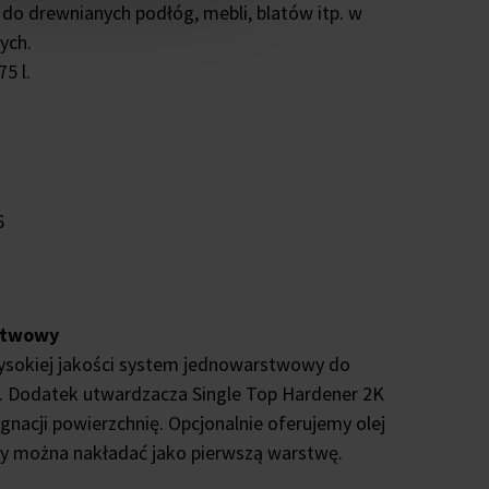
 do drewnianych podłóg, mebli, blatów itp. w
ych.
5 l.
6
rstwowy
wysokiej jakości system jednowarstwowy do
. Dodatek utwardzacza Single Top Hardener 2K
ęgnacji powierzchnię. Opcjonalnie oferujemy olej
ry można nakładać jako pierwszą warstwę.