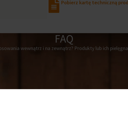
Pobierz kartę techniczną pro
FAQ
sowania wewnątrz i na zewnątrz? Produkty lub ich pielęgnac