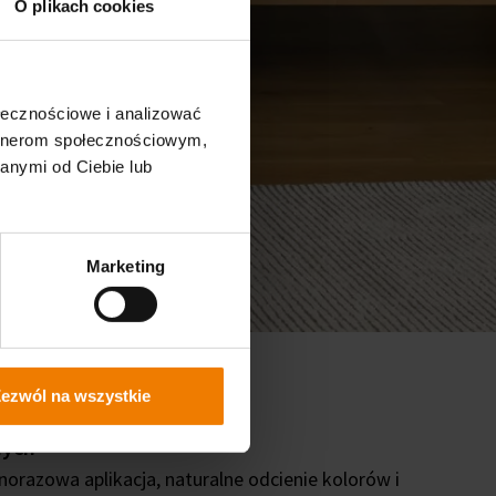
O plikach cookies
ołecznościowe i analizować
artnerom społecznościowym,
anymi od Ciebie lub
Marketing
ezwól na wszystkie
nych
norazowa aplikacja, naturalne odcienie kolorów i