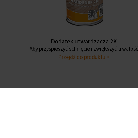
Dodatek utwardzacza 2K
Aby przyspieszyć schnięcie i zwiększyć trwałoś
Przejdź do produktu >
O nas
Kim jesteśmy?
Za czym się opowiadamy
Kariera