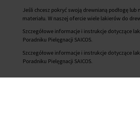
Jeśli chcesz pokryć swoją drewnianą podłogę lub m
materiału. W naszej ofercie wiele lakierów do drew
Szczegółowe informacje i instrukcje dotyczące la
Poradniku Pielęgnacji SAICOS.
Szczegółowe informacje i instrukcje dotyczące la
Poradniku Pielęgnacji SAICOS.