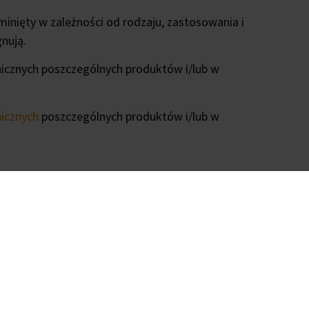
minięty w zależności od rodzaju, zastosowania i
gnują.
hnicznych poszczególnych produktów i/lub w
nicznych
poszczególnych produktów i/lub w