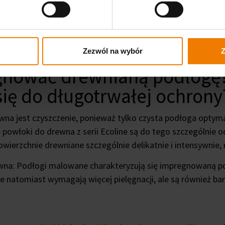
Zezwól na wybór
Z
gnować drewnianą podłogę?
się do długotrwałej ochrony
na jest czyszczenie, ponieważ tylko czysta podłoga optymal
sze powłoki do drewna z serii Ecoline są do tego szczególni
owierzchnie drewniane szczególnie delikatnie i intensywnie, 
a: Podłogi malowane charakteryzują się impregnowaną pow
 natomiast wymagają więcej pielęgnacji, ale są również bar