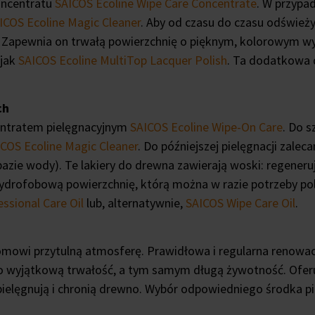
oncentratu
SAICOS Ecoline Wipe Care Concentrate
. W przypa
ICOS Ecoline Magic Cleaner
. Aby od czasu do czasu odświeży
. Zapewnia on trwałą powierzchnię o pięknym, kolorowym wyk
 jak
SAICOS Ecoline MultiTop Lacquer Polish
. Ta dodatkowa 
ch
centratem pielęgnacyjnym
SAICOS Ecoline Wipe-On Care
. Do 
COS Ecoline Magic Cleaner
. Do późniejszej pielęgnacji zale
bazie wody). Te lakiery do drewna zawierają woski: regener
ydrofobową powierzchnię, którą można w razie potrzeby po
ssional Care Oil
lub, alternatywnie,
SAICOS Wipe Care Oil
.
owi przytulną atmosferę. Prawidłowa i regularna renowacj
o wyjątkową trwałość, a tym samym długą żywotność. Ofer
óre pielęgnują i chronią drewno. Wybór odpowiedniego środka