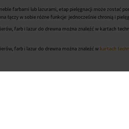
eble farbami lub lazurami, etap pielęgnacji może zostać po
na łączy w sobie różne funkcje: jednocześnie chronią i pielę
kierów, farb i lazur do drewna można znaleźć w kartach tec
kierów, farb i lazur do drewna można znaleźć w
kartach tech