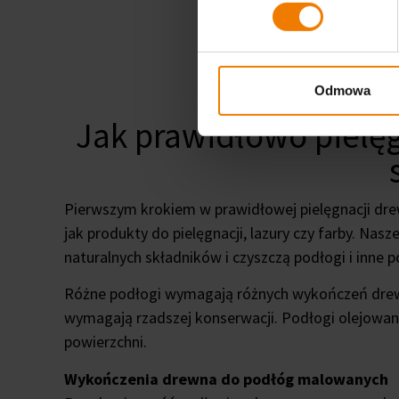
Odmowa
Jak prawidłowo pielę
Pierwszym krokiem w prawidłowej pielęgnacji drew
jak produkty do pielęgnacji, lazury czy farby. Na
naturalnych składników i czyszczą podłogi i inne p
Różne podłogi wymagają różnych wykończeń drewn
wymagają rzadszej konserwacji. Podłogi olejowane
powierzchni.
Wykończenia drewna do podłóg malowanych