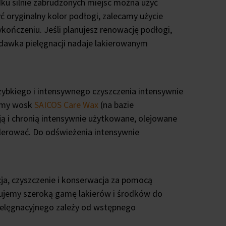
dku silnie zabrudzonych miejsc można użyć
ć oryginalny kolor podłogi, zalecamy użycie
ończeniu. Jeśli planujesz renowację podłogi,
dawka pielęgnacji nadaje lakierowanym
szybkiego i intensywnego czyszczenia intensywnie
camy wosk
SAICOS Care Wax
(na bazie
ują i chronią intensywnie użytkowane, olejowane
lerować. Do odświeżenia intensywnie
a, czyszczenie i konserwacja za pomocą
ujemy szeroką gamę lakierów i środków do
 pielęgnacyjnego zależy od wstępnego