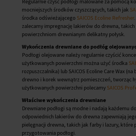
Regularnie czyść podłogi malowane za pomocą k
mocniejszych środków czyszczących, takich jak
SA
środka odświeżającego
SAICOS Ecoline Refresher
zalecamy impregnację lakierów do drewna, takich
powierzchniom drewnianym delikatny połysk.
Wykończenia drewniane do podłóg olejowany
Podłogi olejowane należy regularnie czyścić kon
użytkowanych powierzchni można użyć środka
SAI
rozpuszczalnika) lub SAICOS Ecoline Care Wax (na 
drewno i korek wewnątrz pomieszczeń, tworząc h
użytkowanych powierzchni polecamy
SAICOS Profe
Właściwe wykończenia drewniane
Drewniane podłogi są modne i nadają każdemu dom
odpowiednich lakierów do drewna zapewniają jeg
pielęgnacji drewna, takich jak farby i lazury, kt
przygotowania podłogi.