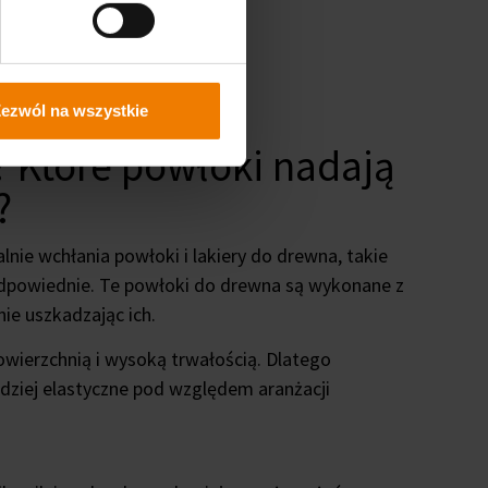
ezwól na wszystkie
 Które powłoki nadają
?
nie wchłania powłoki i lakiery do drewna, takie
e odpowiednie. Te powłoki do drewna są wykonane z
nie uszkadzając ich.
ierzchnią i wysoką trwałością. Dlatego
dziej elastyczne pod względem aranżacji