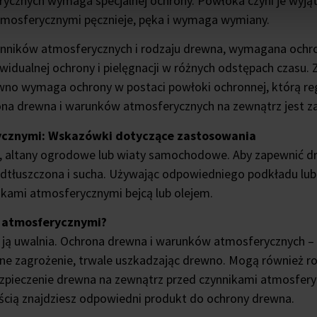
rycznych wymaga specjalnej ochrony. Powłoka czyni je wy
tmosferycznymi pęcznieje, pęka i wymaga wymiany.
zynników atmosferycznych i rodzaju drewna, wymagana ochro
idualnej ochrony i pielęgnacji w różnych odstępach czasu. Z
wno wymaga ochrony w postaci powłoki ochronnej, którą reg
hrona drewna i warunków atmosferycznych na zewnątrz jest 
ycznymi: Wskazówki dotyczące zastosowania
i, altany ogrodowe lub wiaty samochodowe. Aby zapewnić 
odtłuszczona i sucha. Używając odpowiedniego podkładu lub
kami atmosferycznymi bejcą lub olejem.
 atmosferycznymi?
e ją uwalnia. Ochrona drewna i warunków atmosferycznych –
ne zagrożenie, trwale uszkadzając drewno. Mogą również rozw
bezpieczenie drewna na zewnątrz przed czynnikami atmosfery
ością znajdziesz odpowiedni produkt do ochrony drewna.