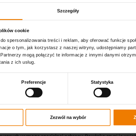
Szczegóły
 plików cookie
do spersonalizowania treści i reklam, aby oferować funkcje sp
ormacje o tym, jak korzystasz z naszej witryny, udostępniamy p
Partnerzy mogą połączyć te informacje z innymi danymi otrzym
nia z ich usług.
Preferencje
Statystyka
Zezwól na wybór
Z
rewno przed czynnikami at