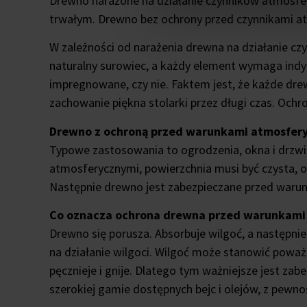
Drewno narażone na działanie czynników atmosfe
trwałym. Drewno bez ochrony przed czynnikami a
W zależności od narażenia drewna na działanie c
naturalny surowiec, a każdy element wymaga indyw
impregnowane, czy nie. Faktem jest, że każde dre
zachowanie piękna stolarki przez długi czas. Oc
Drewno z ochroną przed warunkami atmosfer
Typowe zastosowania to ogrodzenia, okna i drzw
atmosferycznymi, powierzchnia musi być czysta, 
Następnie drewno jest zabezpieczane przed warun
Co oznacza ochrona drewna przed warunkami
Drewno się porusza. Absorbuje wilgoć, a następni
na działanie wilgoci. Wilgoć może stanowić poważ
pęcznieje i gnije. Dlatego tym ważniejsze jest za
szerokiej gamie dostępnych bejc i olejów, z pewn