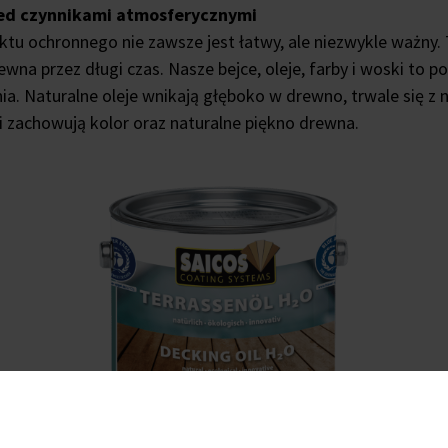
ed czynnikami atmosferycznymi
u ochronnego nie zawsze jest łatwy, ale niezwykle ważny. T
wna przez długi czas. Nasze bejce, oleje, farby i woski to 
a. Naturalne oleje wnikają głęboko w drewno, trwale się z 
zachowują kolor oraz naturalne piękno drewna.