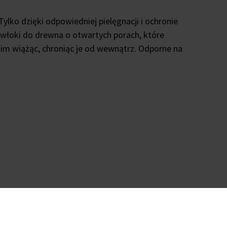
ylko dzięki odpowiedniej pielęgnacji i ochronie
powłoki do drewna o otwartych porach, które
nim wiążąc, chroniąc je od wewnątrz. Odporne na