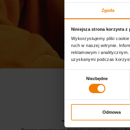
Zgoda
Niniejsza strona korzysta z
Wykorzystujemy pliki cookie 
ruch w naszej witrynie. Inf
reklamowym i analitycznym. 
uzyskanymi podczas korzysta
Wybór
Niezbędne
zgody
Odmowa
Jak chronić d