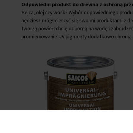
Odpowiedni produkt do drewna z ochroną prz
Bejca, olej czy wosk? Wybór odpowiedniego produkt
będziesz mógł cieszyć się swoimi produktami z dre
tworzą powierzchnię odporną na wodę i zabrudzeni
promieniowanie UV pigmenty dodatkowo chronią i 