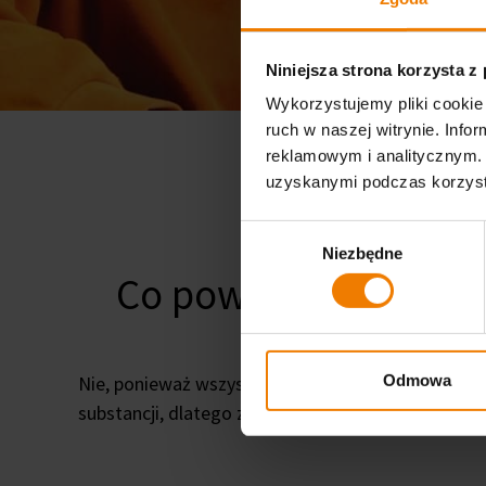
Niniejsza strona korzysta z
Wykorzystujemy pliki cookie 
ruch w naszej witrynie. Inf
reklamowym i analitycznym. 
uzyskanymi podczas korzysta
Wybór
Niezbędne
zgody
Co powoduje zapach 
Odmowa
Nie, ponieważ wszystkie nasze systemy posiadają
substancji, dlatego zalecamy zapewnienie dobrej cy