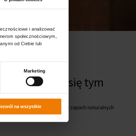
ołecznościowe i analizować
artnerom społecznościowym,
anymi od Ciebie lub
Marketing
y powinienem się tym
ezwól na wszystkie
schnięcia uwalnia się delikatny zapach naturalnych