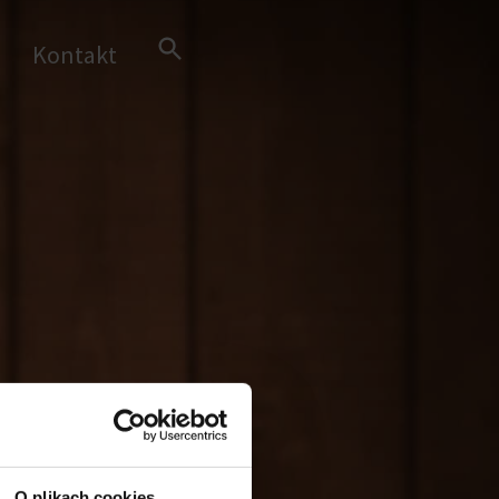
Search Button
Kontakt
Search
for:
O plikach cookies