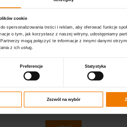
 plików cookie
do spersonalizowania treści i reklam, aby oferować funkcje sp
ormacje o tym, jak korzystasz z naszej witryny, udostępniamy p
Partnerzy mogą połączyć te informacje z innymi danymi otrzym
nia z ich usług.
Preferencje
Statystyka
po wyschnięciu olejów? Cz
martwić?
Zezwól na wybór
Z
aprobatę DIBT
i są klasyfikowane jako bezpieczne. Podczas 
rkulacji powietrza podczas i po aplikacji.