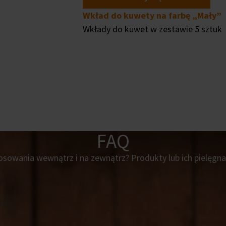
Wkład do kuwety na farbę „Mały”
Wkłady do kuwet w zestawie 5 sztuk
FAQ
sowania wewnątrz i na zewnątrz? Produkty lub ich pielęgnac