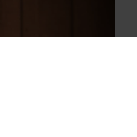
ontakt
aicos.pl
raniborska 70
3-680 Wrocław