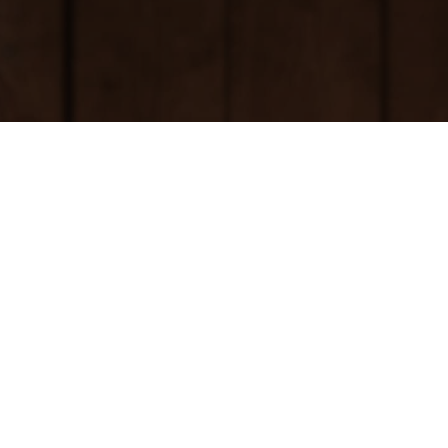
Serwis
K
Filmy instruktażowe
S
Karty techniczne
B
Instrukcje pielęgnacji
5