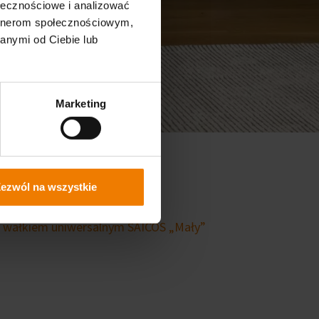
ołecznościowe i analizować
artnerom społecznościowym,
anymi od Ciebie lub
Marketing
„Małej”
ezwól na wszystkie
by przy użyciu pędzla
i
wałkiem uniwersalnym SAICOS „Mały”