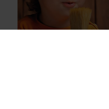
O nas
Kim jesteśmy?
Za czym się opowiadamy
Kariera