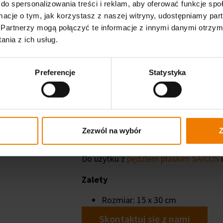
do spersonalizowania treści i reklam, aby oferować funkcje sp
ormacje o tym, jak korzystasz z naszej witryny, udostępniamy p
Partnerzy mogą połączyć te informacje z innymi danymi otrzym
nia z ich usług.
Preferencje
Statystyka
Wkład do kuwety 
Zezwól na wybór
Z
Do odpowiedniego dozowania far
Do użytku z
pędzlem płaskim SAICOS
Zalety
Rozmiar: 15 x 30 cm
Skontaktuj się z nami