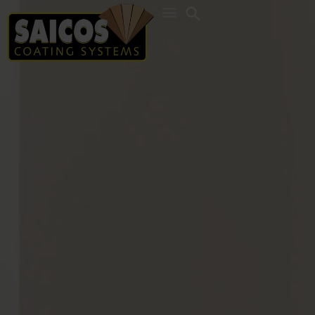
Search
for: