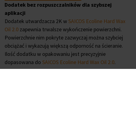
Dodatek bez rozpuszczalników dla szybszej
aplikacji
Dodatek utwardzacza 2K w
SAICOS Ecoline Hard Wax
Oil 2.0
zapewnia trwalsze wykończenie powierzchni.
Powierzchnie nim pokryte zazwyczaj można szybciej
obciążać i wykazują większą odporność na ścieranie.
Ilość dodatku w opakowaniu jest precyzyjnie
dopasowana do
SAICOS Ecoline Hard Wax Oil 2.0
.
Pobierz kartę techniczną produktu >
FAQ
Masz pytania dotyczące naszych produktów do