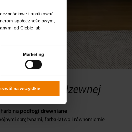
ołecznościowe i analizować
artnerom społecznościowym,
anymi od Ciebie lub
Marketing
a ze stali nierdzewnej
ezwól na wszystkie
 farb na podłogi drewniane
dwójnymi sprężynami, farba łatwo i równomiernie