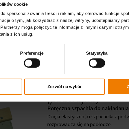
 plików cookie
do spersonalizowania treści i reklam, aby oferować funkcje sp
ormacje o tym, jak korzystasz z naszej witryny, udostępniamy p
Partnerzy mogą połączyć te informacje z innymi danymi otrzym
nia z ich usług.
Preferencje
Statystyka
Szpachla sprężyst
Zezwól na wybór
Z
(podwójna)
Poręczna szpachla do nakładania
Dzięki elastyczności szpachelki z po
rozprowadza się na podłodze.