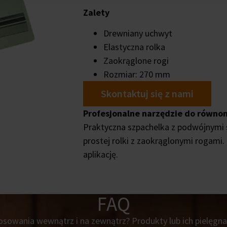
Zalety
Drewniany uchwyt
Elastyczna rolka
Zaokrąglone rogi
Rozmiar: 270 mm
Skontaktuj się z nami
Profesjonalne narzędzie do równo
Praktyczna szpachelka z podwójnymi 
prostej rolki z zaokrąglonymi rogami.
aplikację.
FAQ
sowania wewnątrz i na zewnątrz? Produkty lub ich pielęgnac