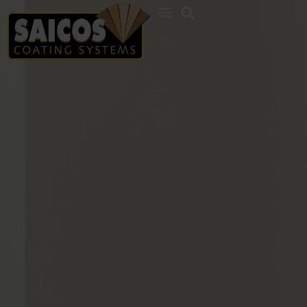
Search
for: