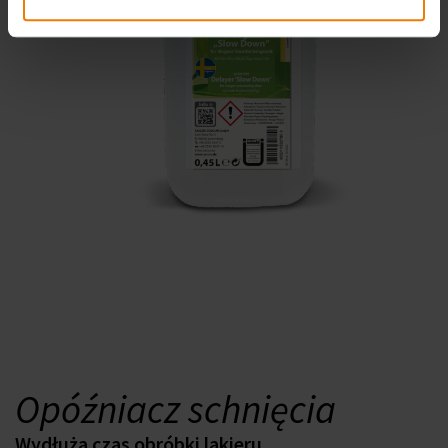
Opóźniacz schnięcia
Wydłuża czas obróbki lakieru