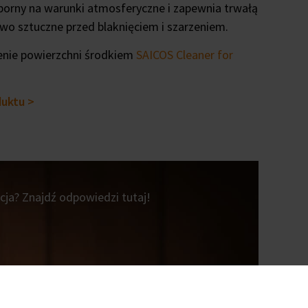
orny na warunki atmosferyczne i zapewnia trwałą
 sztuczne przed blaknięciem i szarzeniem.
enie powierzchni środkiem
SAICOS Cleaner for
duktu >
ja? Znajdź odpowiedzi tutaj!