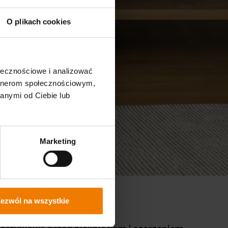
O plikach cookies
ołecznościowe i analizować
artnerom społecznościowym,
anymi od Ciebie lub
Marketing
ezwól na wszystkie
ny do WPC