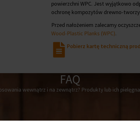
powierzchni WPC. Jest wyjątkowo odp
ochronę kompozytów drewno-tworzywo
Przed nałożeniem zalecamy oczyszcz
Wood-Plastic Planks (WPC)
.
Pobierz kartę techniczną pro
FAQ
sowania wewnątrz i na zewnątrz? Produkty lub ich pielęgnac