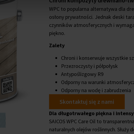
Chroni kompozyty drewniano-tw
WPC to popularna alternatywa dla dre
osłony prywatności. Jednak deski ta
czynników atmosferycznych i wymaga
piękno.
Zalety
Chroni i konserwuje wszystkie
Przezroczysty i półpołysk
Antypoślizgowy R9
Odporny na warunki atmosferyc
Odporny na wodę i zabrudzenia
Skontaktuj się z nami
Dla długotrwałego piękna i inten
SAICOS WPC Care Oil to transparentna
naturalnych olejów roślinnych. Służy 