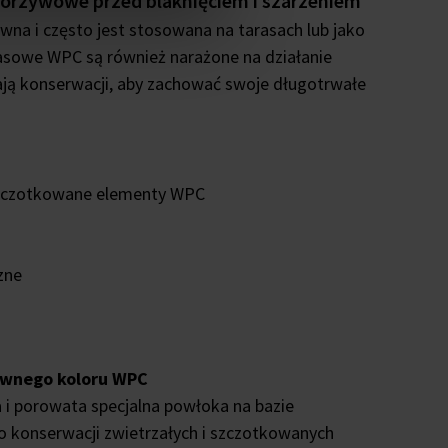
orzywowe przed blaknięciem i szarzeniem
wna i często jest stosowana na tarasach lub jako
rasowe WPC są również narażone na działanie
ją konserwacji, aby zachować swoje długotrwałe
 szczotkowane elementy WPC
zne
sywnego koloru WPC
 i porowata specjalna powłoka na bazie
do konserwacji zwietrzałych i szczotkowanych