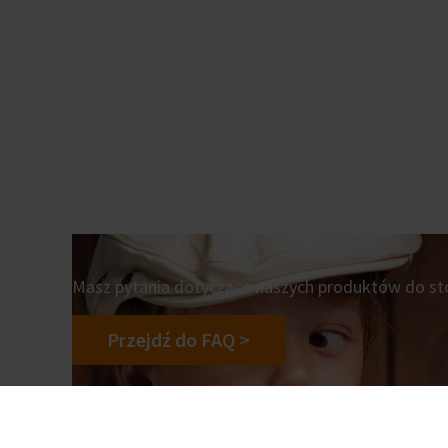
Masz pytania dotyczące naszych produktów do sto
Przejdź do FAQ >