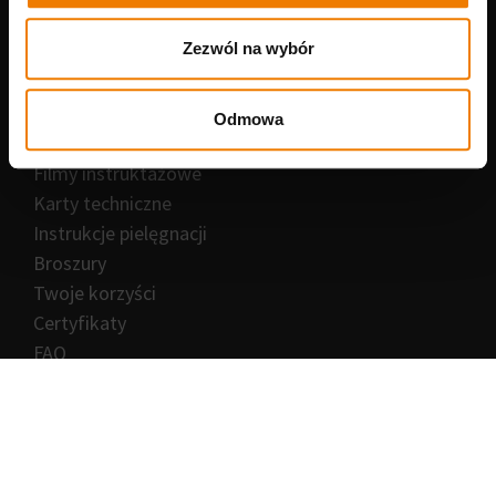
O nas
Kim jesteśmy?
Zezwól na wybór
Za czym się opowiadamy
Kariera
Odmowa
Prasa i aktualności
Serwis
Filmy instruktażowe
Karty techniczne
Instrukcje pielęgnacji
Broszury
Twoje korzyści
Certyfikaty
FAQ
Kontakt
Saicos.pl
Braniborska 70
53-680 Wrocław