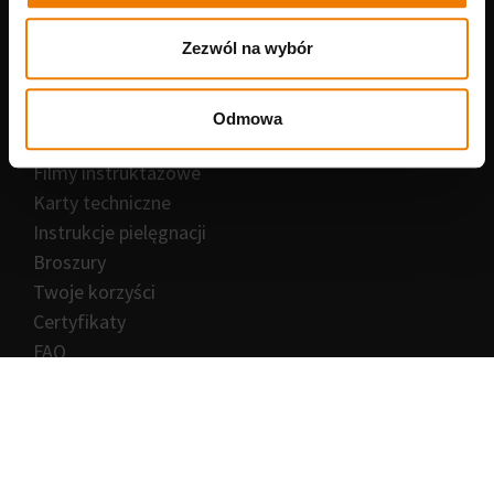
O nas
Kim jesteśmy?
Zezwól na wybór
Za czym się opowiadamy
Kariera
Odmowa
Prasa i aktualności
Serwis
Filmy instruktażowe
Karty techniczne
Instrukcje pielęgnacji
Broszury
Twoje korzyści
Certyfikaty
FAQ
Kontakt
Saicos.pl
Braniborska 70
53-680 Wrocław